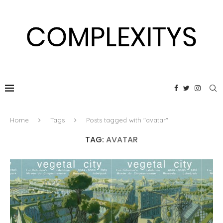
Home
Tags
Posts tagged with "avatar"
TAG:
AVATAR