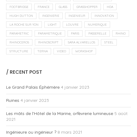
FOOTBRIDGE
FRANCE
GLASS
GRASSHOPPER
HDA
HUGH DUTTON
INGENIERIE
INGENIEUR
INNOVATION
LA ROCHE SUR YON
LIGHT
LOUVRE
NUMERIQUE
PARAMETRIC
PARAMETRIQUE
PARIS
PASSERELLE
RHINO
RHINOCEROS
RHINOSCRIPT
SARA ALVARELLOS
STEEL
STRUCTURE
TERNA
VIDEO
WORKSHOP
/ RECENT POST
Le Grand Palais Éphémère
4 janvier 2023
Ruines
4 janvier 2023
Les mâts de l’Hôtel de la Marine, orfèvrerie lumineuse
5 août
2021
Ingénieure ou ingénieur ?
8 mars 2021