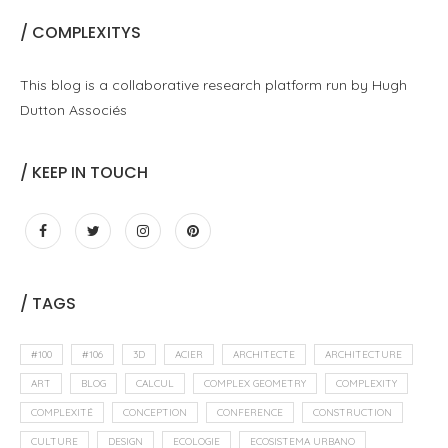
/ COMPLEXITYS
This blog is a collaborative research platform run by Hugh
Dutton Associés
/ KEEP IN TOUCH
/ TAGS
#100
#106
3D
ACIER
ARCHITECTE
ARCHITECTURE
ART
BLOG
CALCUL
COMPLEX GEOMETRY
COMPLEXITY
COMPLEXITÉ
CONCEPTION
CONFERENCE
CONSTRUCTION
CULTURE
DESIGN
ECOLOGIE
ECOSISTEMA URBANO