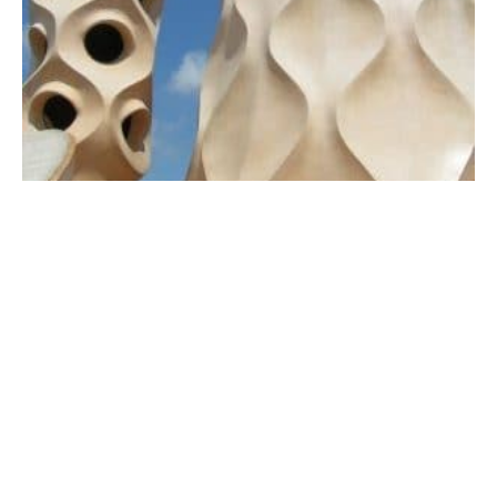
Architectural Research
Art
Inspiration
Gaudi: géometrie, symbole et ésoterisme.
7 mars 2010