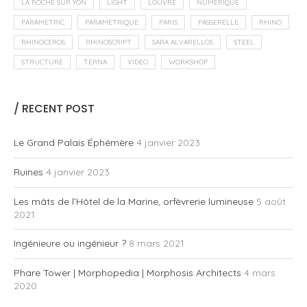
STRUCTURE
TERNA
VIDEO
WORKSHOP
/ RECENT POST
Le Grand Palais Éphémère
4 janvier 2023
Ruines
4 janvier 2023
Les mâts de l’Hôtel de la Marine, orfèvrerie lumineuse
5 août
2021
Ingénieure ou ingénieur ?
8 mars 2021
Phare Tower | Morphopedia | Morphosis Architects
4 mars
2020
@2020 - All Right Reserved. Edited by
Hugh Dutton Associate/ Paris