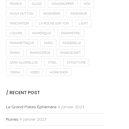
FRANCE
GLASS
GRASSHOPPER
HDA
HUGH DUTTON
INGENIERIE
INGENIEUR
INNOVATION
LA ROCHE SUR YON
LIGHT
LOUVRE
NUMERIQUE
PARAMETRIC
PARAMETRIQUE
PARIS
PASSERELLE
RHINO
RHINOCEROS
RHINOSCRIPT
SARA ALVARELLOS
STEEL
STRUCTURE
TERNA
VIDEO
WORKSHOP
/ RECENT POST
Le Grand Palais Éphémère
4 janvier 2023
Ruines
4 janvier 2023