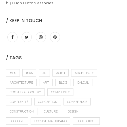
by Hugh Dutton Associés
/ KEEP IN TOUCH
/ TAGS
#100
#106
3D
ACIER
ARCHITECTE
ARCHITECTURE
ART
BLOG
CALCUL
COMPLEX GEOMETRY
COMPLEXITY
COMPLEXITÉ
CONCEPTION
CONFERENCE
CONSTRUCTION
CULTURE
DESIGN
ECOLOGIE
ECOSISTEMA URBANO
FOOTBRIDGE