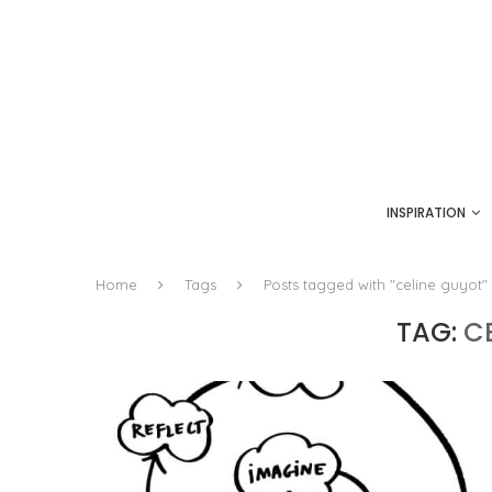
INSPIRATION
Home
Tags
Posts tagged with "celine guyot"
TAG:
C