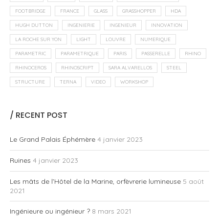
FOOTBRIDGE
FRANCE
GLASS
GRASSHOPPER
HDA
HUGH DUTTON
INGENIERIE
INGENIEUR
INNOVATION
LA ROCHE SUR YON
LIGHT
LOUVRE
NUMERIQUE
PARAMETRIC
PARAMETRIQUE
PARIS
PASSERELLE
RHINO
RHINOCEROS
RHINOSCRIPT
SARA ALVARELLOS
STEEL
STRUCTURE
TERNA
VIDEO
WORKSHOP
/ RECENT POST
Le Grand Palais Éphémère
4 janvier 2023
Ruines
4 janvier 2023
Les mâts de l’Hôtel de la Marine, orfèvrerie lumineuse
5 août
2021
Ingénieure ou ingénieur ?
8 mars 2021