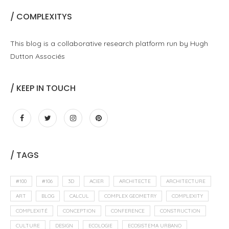
/ COMPLEXITYS
This blog is a collaborative research platform run by Hugh
Dutton Associés
/ KEEP IN TOUCH
/ TAGS
#100
#106
3D
ACIER
ARCHITECTE
ARCHITECTURE
ART
BLOG
CALCUL
COMPLEX GEOMETRY
COMPLEXITY
COMPLEXITÉ
CONCEPTION
CONFERENCE
CONSTRUCTION
CULTURE
DESIGN
ECOLOGIE
ECOSISTEMA URBANO