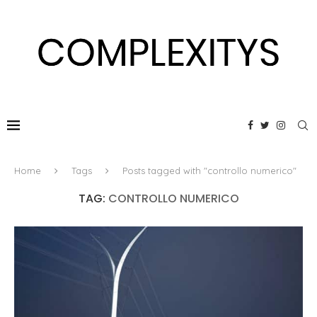
Home
Tags
Posts tagged with "controllo numerico"
TAG:
CONTROLLO NUMERICO