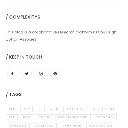
/ COMPLEXITYS
This blog is a collaborative research platform run by Hugh
Dutton Associés
/ KEEP IN TOUCH
/ TAGS
#100
#106
3D
ACIER
ARCHITECTE
ARCHITECTURE
ART
BLOG
CALCUL
COMPLEX GEOMETRY
COMPLEXITY
COMPLEXITÉ
CONCEPTION
CONFERENCE
CONSTRUCTION