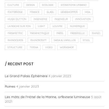
CULTURE
DESIGN
ECOLOGIE
ECOSISTEMA URBANO
FOOTBRIDGE
FRANCE
GLASS
GRASSHOPPER
HDA
HUGH DUTTON
INGENIERIE
INGENIEUR
INNOVATION
LA ROCHE SUR YON
LIGHT
LOUVRE
NUMERIQUE
PARAMETRIC
PARAMETRIQUE
PARIS
PASSERELLE
RHINO
RHINOCEROS
RHINOSCRIPT
SARA ALVARELLOS
STEEL
STRUCTURE
TERNA
VIDEO
WORKSHOP
/ RECENT POST
Le Grand Palais Éphémère
4 janvier 2023
Ruines
4 janvier 2023
Les mâts de l’Hôtel de la Marine, orfèvrerie lumineuse
5 août
2021