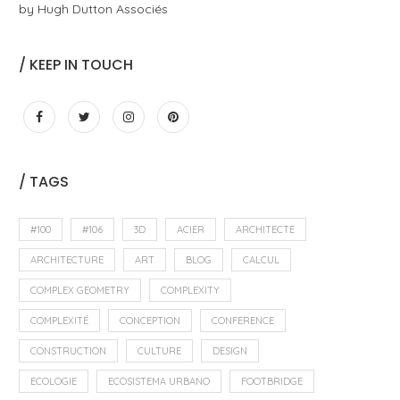
by Hugh Dutton Associés
/ KEEP IN TOUCH
/ TAGS
#100
#106
3D
ACIER
ARCHITECTE
ARCHITECTURE
ART
BLOG
CALCUL
COMPLEX GEOMETRY
COMPLEXITY
COMPLEXITÉ
CONCEPTION
CONFERENCE
CONSTRUCTION
CULTURE
DESIGN
ECOLOGIE
ECOSISTEMA URBANO
FOOTBRIDGE