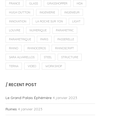
FRANCE
GLASS
GRASSHOPPER
HDA
HUGH DUTTON
INGENIERIE
INGENIEUR
INNOVATION
LA ROCHE SUR YON
LIGHT
LOUVRE
NUMERIQUE
PARAMETRIC
PARAMETRIQUE
PARIS
PASSERELLE
RHINO
RHINOCEROS
RHINOSCRIPT
SARA ALVARELLOS
STEEL
STRUCTURE
TERNA
VIDEO
WORKSHOP
/ RECENT POST
Le Grand Palais Éphémère
4 janvier 2023
Ruines
4 janvier 2023