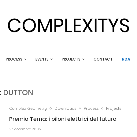
PROCESS
EVENTS
PROJECTS
CONTACT
HDA
:
DUTTON
Complex Geometry
Downloads
Process
Projects
Premio Terna: i piloni elettrici del futuro
23 décembre 2009