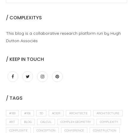
/ COMPLEXITYS
This blog is a collaborative research platform run by Hugh
Dutton Associés
/ KEEP IN TOUCH
/ TAGS
#100
#106
3D
ACIER
ARCHITECTE
ARCHITECTURE
ART
BLOG
CALCUL
COMPLEX GEOMETRY
COMPLEXITY
COMPLEXITÉ
CONCEPTION
CONFERENCE
CONSTRUCTION