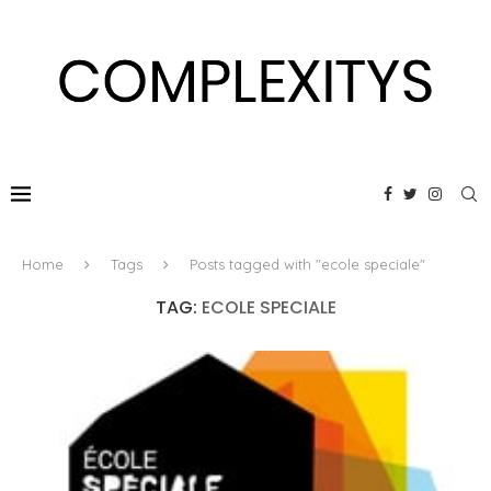
Home
Tags
Posts tagged with "ecole speciale"
TAG:
ECOLE SPECIALE