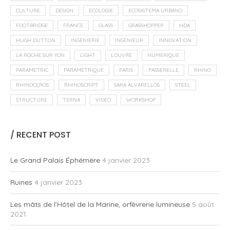
CULTURE
DESIGN
ECOLOGIE
ECOSISTEMA URBANO
FOOTBRIDGE
FRANCE
GLASS
GRASSHOPPER
HDA
HUGH DUTTON
INGENIERIE
INGENIEUR
INNOVATION
LA ROCHE SUR YON
LIGHT
LOUVRE
NUMERIQUE
PARAMETRIC
PARAMETRIQUE
PARIS
PASSERELLE
RHINO
RHINOCEROS
RHINOSCRIPT
SARA ALVARELLOS
STEEL
STRUCTURE
TERNA
VIDEO
WORKSHOP
/ RECENT POST
Le Grand Palais Éphémère
4 janvier 2023
Ruines
4 janvier 2023
Les mâts de l’Hôtel de la Marine, orfèvrerie lumineuse
5 août
2021