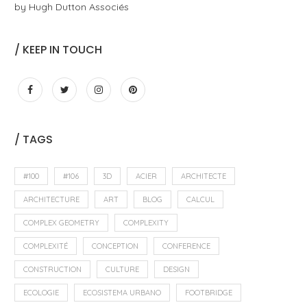
by Hugh Dutton Associés
/ KEEP IN TOUCH
/ TAGS
#100
#106
3D
ACIER
ARCHITECTE
ARCHITECTURE
ART
BLOG
CALCUL
COMPLEX GEOMETRY
COMPLEXITY
COMPLEXITÉ
CONCEPTION
CONFERENCE
CONSTRUCTION
CULTURE
DESIGN
ECOLOGIE
ECOSISTEMA URBANO
FOOTBRIDGE