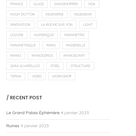
FRANCE
GLASS
GRASSHOPPER
HDA
HUGH DUTTON
INGENIERIE
INGENIEUR
INNOVATION
LA ROCHE SUR YON
LIGHT
LOUVRE
NUMERIQUE
PARAMETRIC
PARAMETRIQUE
PARIS
PASSERELLE
RHINO
RHINOCEROS
RHINOSCRIPT
SARA ALVARELLOS
STEEL
STRUCTURE
TERNA
VIDEO
WORKSHOP
/ RECENT POST
Le Grand Palais Éphémère
4 janvier 2023
Ruines
4 janvier 2023