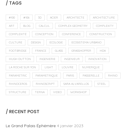
/ TAGS
#100
#106
3D
ACIER
ARCHITECTE
ARCHITECTURE
ART
BLOG
CALCUL
COMPLEX GEOMETRY
COMPLEXITY
COMPLEXITÉ
CONCEPTION
CONFERENCE
CONSTRUCTION
CULTURE
DESIGN
ECOLOGIE
ECOSISTEMA URBANO
FOOTBRIDGE
FRANCE
GLASS
GRASSHOPPER
HDA
HUGH DUTTON
INGENIERIE
INGENIEUR
INNOVATION
LA ROCHE SUR YON
LIGHT
LOUVRE
NUMERIQUE
PARAMETRIC
PARAMETRIQUE
PARIS
PASSERELLE
RHINO
RHINOCEROS
RHINOSCRIPT
SARA ALVARELLOS
STEEL
STRUCTURE
TERNA
VIDEO
WORKSHOP
/ RECENT POST
Le Grand Palais Éphémère
4 janvier 2023