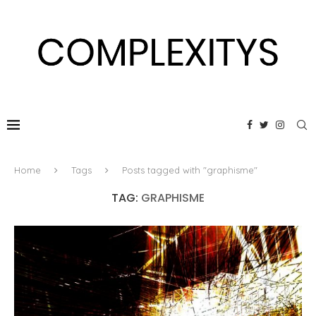
Home
Tags
Posts tagged with "graphisme"
TAG:
GRAPHISME