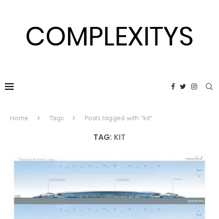
Home
Tags
Posts tagged with "kit"
TAG:
KIT