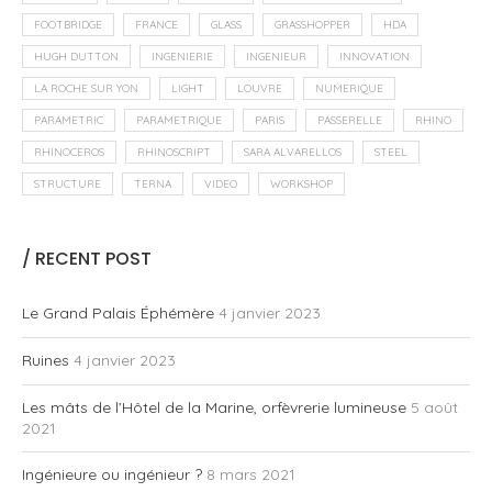
FOOTBRIDGE
FRANCE
GLASS
GRASSHOPPER
HDA
HUGH DUTTON
INGENIERIE
INGENIEUR
INNOVATION
LA ROCHE SUR YON
LIGHT
LOUVRE
NUMERIQUE
PARAMETRIC
PARAMETRIQUE
PARIS
PASSERELLE
RHINO
RHINOCEROS
RHINOSCRIPT
SARA ALVARELLOS
STEEL
STRUCTURE
TERNA
VIDEO
WORKSHOP
/ RECENT POST
Le Grand Palais Éphémère
4 janvier 2023
Ruines
4 janvier 2023
Les mâts de l’Hôtel de la Marine, orfèvrerie lumineuse
5 août
2021
Ingénieure ou ingénieur ?
8 mars 2021