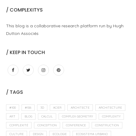
/ COMPLEXITYS
This blog is a collaborative research platform run by Hugh
Dutton Associés
/ KEEP IN TOUCH
/ TAGS
#100
#106
3D
ACIER
ARCHITECTE
ARCHITECTURE
ART
BLOG
CALCUL
COMPLEX GEOMETRY
COMPLEXITY
COMPLEXITÉ
CONCEPTION
CONFERENCE
CONSTRUCTION
CULTURE
DESIGN
ECOLOGIE
ECOSISTEMA URBANO