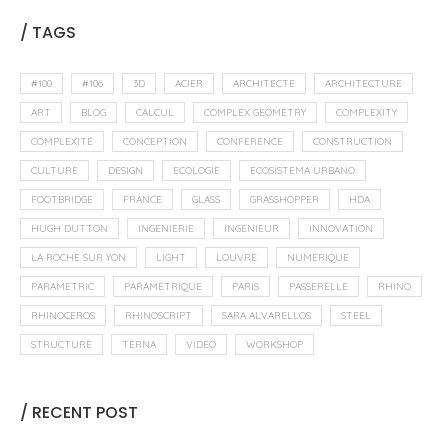
/ TAGS
#100
#106
3D
ACIER
ARCHITECTE
ARCHITECTURE
ART
BLOG
CALCUL
COMPLEX GEOMETRY
COMPLEXITY
COMPLEXITÉ
CONCEPTION
CONFERENCE
CONSTRUCTION
CULTURE
DESIGN
ECOLOGIE
ECOSISTEMA URBANO
FOOTBRIDGE
FRANCE
GLASS
GRASSHOPPER
HDA
HUGH DUTTON
INGENIERIE
INGENIEUR
INNOVATION
LA ROCHE SUR YON
LIGHT
LOUVRE
NUMERIQUE
PARAMETRIC
PARAMETRIQUE
PARIS
PASSERELLE
RHINO
RHINOCEROS
RHINOSCRIPT
SARA ALVARELLOS
STEEL
STRUCTURE
TERNA
VIDEO
WORKSHOP
/ RECENT POST