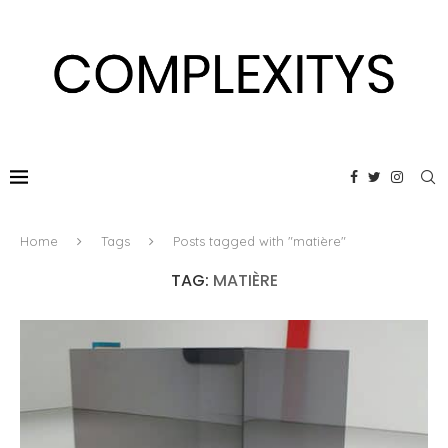
Home
Tags
Posts tagged with "matière"
TAG:
MATIÈRE