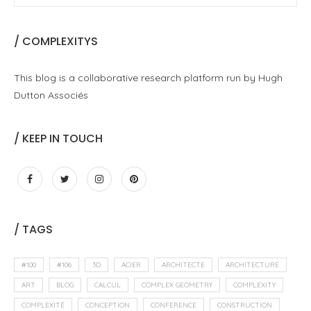
/ COMPLEXITYS
This blog is a collaborative research platform run by Hugh
Dutton Associés
/ KEEP IN TOUCH
/ TAGS
#100
#106
3D
ACIER
ARCHITECTE
ARCHITECTURE
ART
BLOG
CALCUL
COMPLEX GEOMETRY
COMPLEXITY
COMPLEXITÉ
CONCEPTION
CONFERENCE
CONSTRUCTION