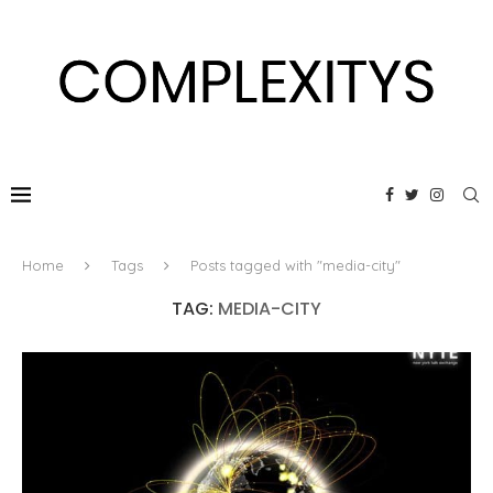
Home
Tags
Posts tagged with "media-city"
TAG:
MEDIA-CITY