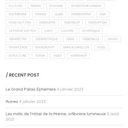
CULTURE
DESIGN
ECOLOGIE
ECOSISTEMA URBANO
FOOTBRIDGE
FRANCE
GLASS
GRASSHOPPER
HDA
HUGH DUTTON
INGENIERIE
INGENIEUR
INNOVATION
LA ROCHE SUR YON
LIGHT
LOUVRE
NUMERIQUE
PARAMETRIC
PARAMETRIQUE
PARIS
PASSERELLE
RHINO
RHINOCEROS
RHINOSCRIPT
SARA ALVARELLOS
STEEL
STRUCTURE
TERNA
VIDEO
WORKSHOP
/ RECENT POST
Le Grand Palais Éphémère
4 janvier 2023
Ruines
4 janvier 2023
Les mâts de l’Hôtel de la Marine, orfèvrerie lumineuse
5 août
2021