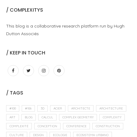
/ COMPLEXITYS
This blog is a collaborative research platform run by Hugh
Dutton Associés
/ KEEP IN TOUCH
/ TAGS
#100
#106
3D
ACIER
ARCHITECTE
ARCHITECTURE
ART
BLOG
CALCUL
COMPLEX GEOMETRY
COMPLEXITY
COMPLEXITÉ
CONCEPTION
CONFERENCE
CONSTRUCTION
CULTURE
DESIGN
ECOLOGIE
ECOSISTEMA URBANO