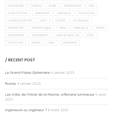
FOOTBRIDGE
FRANCE
GLASS
GRASSHOPPER
HDA
HUGH DUTTON
INGENIERIE
INGENIEUR
INNOVATION
LA ROCHE SUR YON
LIGHT
LOUVRE
NUMERIQUE
PARAMETRIC
PARAMETRIQUE
PARIS
PASSERELLE
RHINO
RHINOCEROS
RHINOSCRIPT
SARA ALVARELLOS
STEEL
STRUCTURE
TERNA
VIDEO
WORKSHOP
/ RECENT POST
Le Grand Palais Éphémère
4 janvier 2023
Ruines
4 janvier 2023
Les mâts de l’Hôtel de la Marine, orfèvrerie lumineuse
5 août
2021
Ingénieure ou ingénieur ?
8 mars 2021