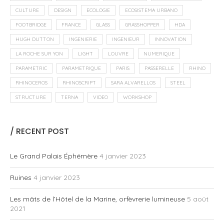
CULTURE
DESIGN
ECOLOGIE
ECOSISTEMA URBANO
FOOTBRIDGE
FRANCE
GLASS
GRASSHOPPER
HDA
HUGH DUTTON
INGENIERIE
INGENIEUR
INNOVATION
LA ROCHE SUR YON
LIGHT
LOUVRE
NUMERIQUE
PARAMETRIC
PARAMETRIQUE
PARIS
PASSERELLE
RHINO
RHINOCEROS
RHINOSCRIPT
SARA ALVARELLOS
STEEL
STRUCTURE
TERNA
VIDEO
WORKSHOP
/ RECENT POST
Le Grand Palais Éphémère
4 janvier 2023
Ruines
4 janvier 2023
Les mâts de l’Hôtel de la Marine, orfèvrerie lumineuse
5 août
2021