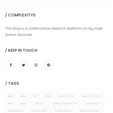
/ COMPLEXITYS
This blog is a collaborative research platform run by Hugh
Dutton Associés
/ KEEP IN TOUCH
/ TAGS
#100
#106
3D
ACIER
ARCHITECTE
ARCHITECTURE
ART
BLOG
CALCUL
COMPLEX GEOMETRY
COMPLEXITY
COMPLEXITÉ
CONCEPTION
CONFERENCE
CONSTRUCTION