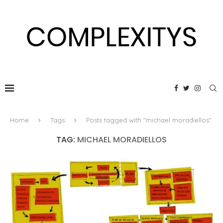
Home
Tags
Posts tagged with "michael moradiellos"
TAG:
MICHAEL MORADIELLOS