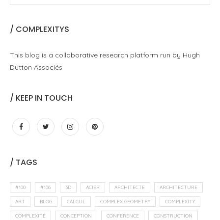
/ COMPLEXITYS
This blog is a collaborative research platform run by Hugh
Dutton Associés
/ KEEP IN TOUCH
/ TAGS
#100
#106
3D
ACIER
ARCHITECTE
ARCHITECTURE
ART
BLOG
CALCUL
COMPLEX GEOMETRY
COMPLEXITY
COMPLEXITÉ
CONCEPTION
CONFERENCE
CONSTRUCTION