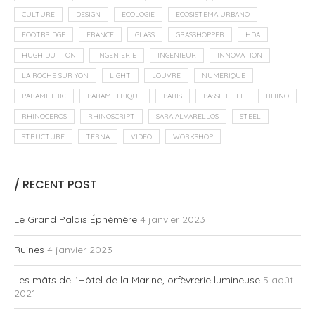
CULTURE
DESIGN
ECOLOGIE
ECOSISTEMA URBANO
FOOTBRIDGE
FRANCE
GLASS
GRASSHOPPER
HDA
HUGH DUTTON
INGENIERIE
INGENIEUR
INNOVATION
LA ROCHE SUR YON
LIGHT
LOUVRE
NUMERIQUE
PARAMETRIC
PARAMETRIQUE
PARIS
PASSERELLE
RHINO
RHINOCEROS
RHINOSCRIPT
SARA ALVARELLOS
STEEL
STRUCTURE
TERNA
VIDEO
WORKSHOP
/ RECENT POST
Le Grand Palais Éphémère
4 janvier 2023
Ruines
4 janvier 2023
Les mâts de l’Hôtel de la Marine, orfèvrerie lumineuse
5 août
2021