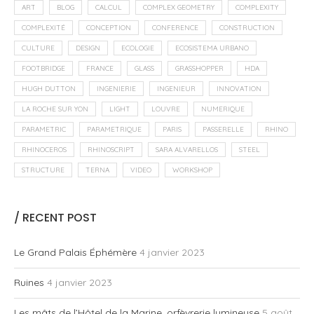
ART
BLOG
CALCUL
COMPLEX GEOMETRY
COMPLEXITY
COMPLEXITÉ
CONCEPTION
CONFERENCE
CONSTRUCTION
CULTURE
DESIGN
ECOLOGIE
ECOSISTEMA URBANO
FOOTBRIDGE
FRANCE
GLASS
GRASSHOPPER
HDA
HUGH DUTTON
INGENIERIE
INGENIEUR
INNOVATION
LA ROCHE SUR YON
LIGHT
LOUVRE
NUMERIQUE
PARAMETRIC
PARAMETRIQUE
PARIS
PASSERELLE
RHINO
RHINOCEROS
RHINOSCRIPT
SARA ALVARELLOS
STEEL
STRUCTURE
TERNA
VIDEO
WORKSHOP
/ RECENT POST
Le Grand Palais Éphémère
4 janvier 2023
Ruines
4 janvier 2023
Les mâts de l’Hôtel de la Marine, orfèvrerie lumineuse
5 août