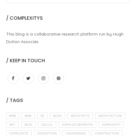
/ COMPLEXITYS
This blog is a collaborative research platform run by Hugh
Dutton Associés
/ KEEP IN TOUCH
/ TAGS
#100
#106
3D
ACIER
ARCHITECTE
ARCHITECTURE
ART
BLOG
CALCUL
COMPLEX GEOMETRY
COMPLEXITY
COMPLEXITÉ
CONCEPTION
CONFERENCE
CONSTRUCTION