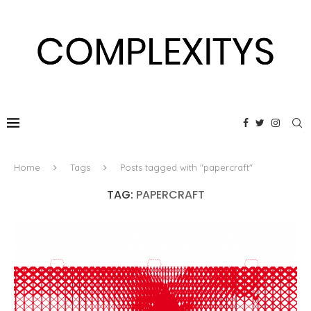
Home
Tags
Posts tagged with "papercraft"
TAG:
PAPERCRAFT