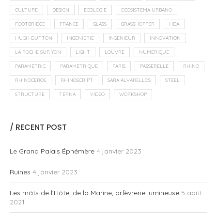
CULTURE
DESIGN
ECOLOGIE
ECOSISTEMA URBANO
FOOTBRIDGE
FRANCE
GLASS
GRASSHOPPER
HDA
HUGH DUTTON
INGENIERIE
INGENIEUR
INNOVATION
LA ROCHE SUR YON
LIGHT
LOUVRE
NUMERIQUE
PARAMETRIC
PARAMETRIQUE
PARIS
PASSERELLE
RHINO
RHINOCEROS
RHINOSCRIPT
SARA ALVARELLOS
STEEL
STRUCTURE
TERNA
VIDEO
WORKSHOP
/ RECENT POST
Le Grand Palais Éphémère
4 janvier 2023
Ruines
4 janvier 2023
Les mâts de l’Hôtel de la Marine, orfèvrerie lumineuse
5 août
2021