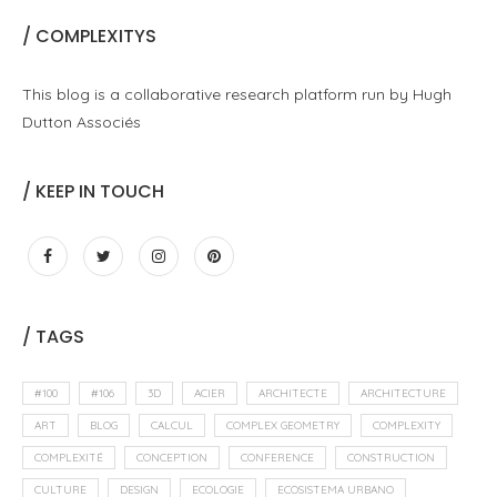
/ COMPLEXITYS
This blog is a collaborative research platform run by Hugh
Dutton Associés
/ KEEP IN TOUCH
/ TAGS
#100
#106
3D
ACIER
ARCHITECTE
ARCHITECTURE
ART
BLOG
CALCUL
COMPLEX GEOMETRY
COMPLEXITY
COMPLEXITÉ
CONCEPTION
CONFERENCE
CONSTRUCTION
CULTURE
DESIGN
ECOLOGIE
ECOSISTEMA URBANO