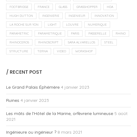
FOOTBRIDGE
FRANCE
GLASS
GRASSHOPPER
HDA
HUGH DUTTON
INGENIERIE
INGENIEUR
INNOVATION
LA ROCHE SUR YON
LIGHT
LOUVRE
NUMERIQUE
PARAMETRIC
PARAMETRIQUE
PARIS
PASSERELLE
RHINO
RHINOCEROS
RHINOSCRIPT
SARA ALVARELLOS
STEEL
STRUCTURE
TERNA
VIDEO
WORKSHOP
/ RECENT POST
Le Grand Palais Éphémère
4 janvier 2023
Ruines
4 janvier 2023
Les mâts de l’Hôtel de la Marine, orfèvrerie lumineuse
5 août
2021
Ingénieure ou ingénieur ?
8 mars 2021