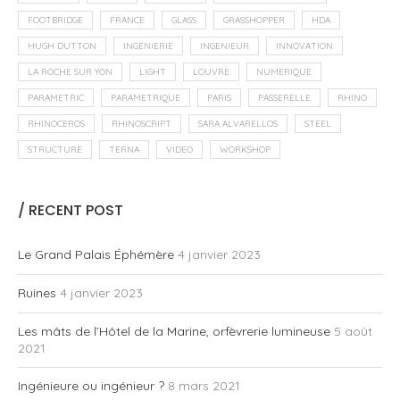
FOOTBRIDGE
FRANCE
GLASS
GRASSHOPPER
HDA
HUGH DUTTON
INGENIERIE
INGENIEUR
INNOVATION
LA ROCHE SUR YON
LIGHT
LOUVRE
NUMERIQUE
PARAMETRIC
PARAMETRIQUE
PARIS
PASSERELLE
RHINO
RHINOCEROS
RHINOSCRIPT
SARA ALVARELLOS
STEEL
STRUCTURE
TERNA
VIDEO
WORKSHOP
/ RECENT POST
Le Grand Palais Éphémère
4 janvier 2023
Ruines
4 janvier 2023
Les mâts de l’Hôtel de la Marine, orfèvrerie lumineuse
5 août
2021
Ingénieure ou ingénieur ?
8 mars 2021