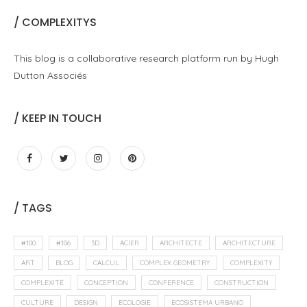
/ COMPLEXITYS
This blog is a collaborative research platform run by Hugh
Dutton Associés
/ KEEP IN TOUCH
/ TAGS
#100
#106
3D
ACIER
ARCHITECTE
ARCHITECTURE
ART
BLOG
CALCUL
COMPLEX GEOMETRY
COMPLEXITY
COMPLEXITÉ
CONCEPTION
CONFERENCE
CONSTRUCTION
CULTURE
DESIGN
ECOLOGIE
ECOSISTEMA URBANO