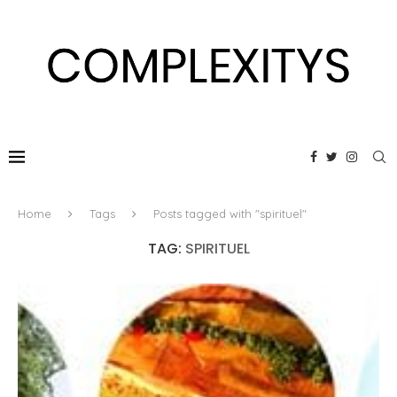
Home
Tags
Posts tagged with "spirituel"
TAG:
SPIRITUEL