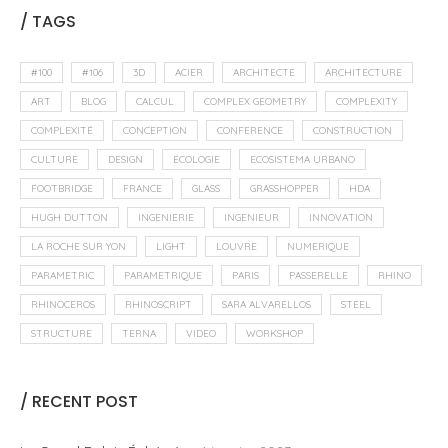
/ TAGS
#100
#106
3D
ACIER
ARCHITECTE
ARCHITECTURE
ART
BLOG
CALCUL
COMPLEX GEOMETRY
COMPLEXITY
COMPLEXITÉ
CONCEPTION
CONFERENCE
CONSTRUCTION
CULTURE
DESIGN
ECOLOGIE
ECOSISTEMA URBANO
FOOTBRIDGE
FRANCE
GLASS
GRASSHOPPER
HDA
HUGH DUTTON
INGENIERIE
INGENIEUR
INNOVATION
LA ROCHE SUR YON
LIGHT
LOUVRE
NUMERIQUE
PARAMETRIC
PARAMETRIQUE
PARIS
PASSERELLE
RHINO
RHINOCEROS
RHINOSCRIPT
SARA ALVARELLOS
STEEL
STRUCTURE
TERNA
VIDEO
WORKSHOP
/ RECENT POST