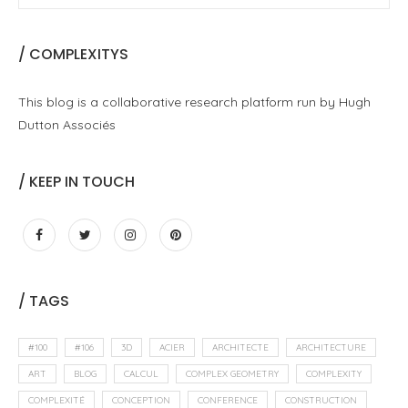
/ COMPLEXITYS
This blog is a collaborative research platform run by Hugh
Dutton Associés
/ KEEP IN TOUCH
/ TAGS
#100
#106
3D
ACIER
ARCHITECTE
ARCHITECTURE
ART
BLOG
CALCUL
COMPLEX GEOMETRY
COMPLEXITY
COMPLEXITÉ
CONCEPTION
CONFERENCE
CONSTRUCTION