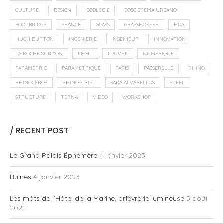
CULTURE
DESIGN
ECOLOGIE
ECOSISTEMA URBANO
FOOTBRIDGE
FRANCE
GLASS
GRASSHOPPER
HDA
HUGH DUTTON
INGENIERIE
INGENIEUR
INNOVATION
LA ROCHE SUR YON
LIGHT
LOUVRE
NUMERIQUE
PARAMETRIC
PARAMETRIQUE
PARIS
PASSERELLE
RHINO
RHINOCEROS
RHINOSCRIPT
SARA ALVARELLOS
STEEL
STRUCTURE
TERNA
VIDEO
WORKSHOP
/ RECENT POST
Le Grand Palais Éphémère
4 janvier 2023
Ruines
4 janvier 2023
Les mâts de l’Hôtel de la Marine, orfèvrerie lumineuse
5 août
2021