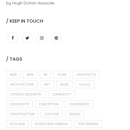
by Hugh Dutton Associés
/ KEEP IN TOUCH
/ TAGS
#100
#106
3D
ACIER
ARCHITECTE
ARCHITECTURE
ART
BLOG
CALCUL
COMPLEX GEOMETRY
COMPLEXITY
COMPLEXITÉ
CONCEPTION
CONFERENCE
CONSTRUCTION
CULTURE
DESIGN
ECOLOGIE
ECOSISTEMA URBANO
FOOTBRIDGE