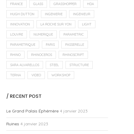
FRANCE
GLASS
GRASSHOPPER
HDA
HUGH DUTTON
INGENIERIE
INGENIEUR
INNOVATION
LA ROCHE SUR YON
LIGHT
LOUVRE
NUMERIQUE
PARAMETRIC
PARAMETRIQUE
PARIS
PASSERELLE
RHINO
RHINOCEROS
RHINOSCRIPT
SARA ALVARELLOS
STEEL
STRUCTURE
TERNA
VIDEO
WORKSHOP
/ RECENT POST
Le Grand Palais Éphémère
4 janvier 2023
Ruines
4 janvier 2023