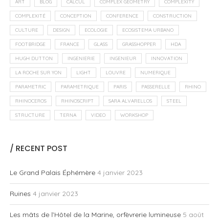
ART
BLOG
CALCUL
COMPLEX GEOMETRY
COMPLEXITY
COMPLEXITÉ
CONCEPTION
CONFERENCE
CONSTRUCTION
CULTURE
DESIGN
ECOLOGIE
ECOSISTEMA URBANO
FOOTBRIDGE
FRANCE
GLASS
GRASSHOPPER
HDA
HUGH DUTTON
INGENIERIE
INGENIEUR
INNOVATION
LA ROCHE SUR YON
LIGHT
LOUVRE
NUMERIQUE
PARAMETRIC
PARAMETRIQUE
PARIS
PASSERELLE
RHINO
RHINOCEROS
RHINOSCRIPT
SARA ALVARELLOS
STEEL
STRUCTURE
TERNA
VIDEO
WORKSHOP
/ RECENT POST
Le Grand Palais Éphémère
4 janvier 2023
Ruines
4 janvier 2023
Les mâts de l’Hôtel de la Marine, orfèvrerie lumineuse
5 août