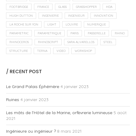
FOOTBRIDGE
FRANCE
GLASS
GRASSHOPPER
HDA
HUGH DUTTON
INGENIERIE
INGENIEUR
INNOVATION
LA ROCHE SUR YON
LIGHT
LOUVRE
NUMERIQUE
PARAMETRIC
PARAMETRIQUE
PARIS
PASSERELLE
RHINO
RHINOCEROS
RHINOSCRIPT
SARA ALVARELLOS
STEEL
STRUCTURE
TERNA
VIDEO
WORKSHOP
/ RECENT POST
Le Grand Palais Éphémère
4 janvier 2023
Ruines
4 janvier 2023
Les mâts de l’Hôtel de la Marine, orfèvrerie lumineuse
5 août
2021
Ingénieure ou ingénieur ?
8 mars 2021