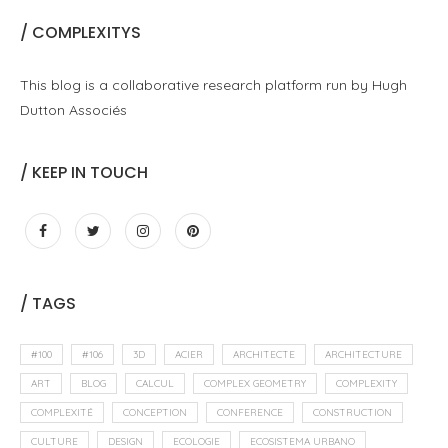
/ COMPLEXITYS
This blog is a collaborative research platform run by Hugh
Dutton Associés
/ KEEP IN TOUCH
/ TAGS
#100
#106
3D
ACIER
ARCHITECTE
ARCHITECTURE
ART
BLOG
CALCUL
COMPLEX GEOMETRY
COMPLEXITY
COMPLEXITÉ
CONCEPTION
CONFERENCE
CONSTRUCTION
CULTURE
DESIGN
ECOLOGIE
ECOSISTEMA URBANO