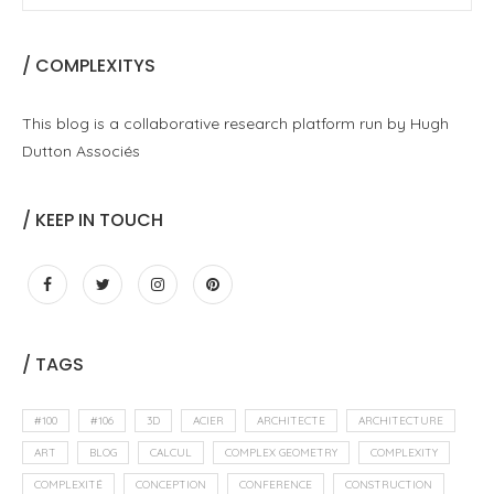
/ COMPLEXITYS
This blog is a collaborative research platform run by Hugh
Dutton Associés
/ KEEP IN TOUCH
/ TAGS
#100
#106
3D
ACIER
ARCHITECTE
ARCHITECTURE
ART
BLOG
CALCUL
COMPLEX GEOMETRY
COMPLEXITY
COMPLEXITÉ
CONCEPTION
CONFERENCE
CONSTRUCTION