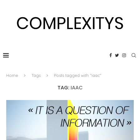
Home
Tags
Posts tagged with "iaac"
TAG:
IAAC