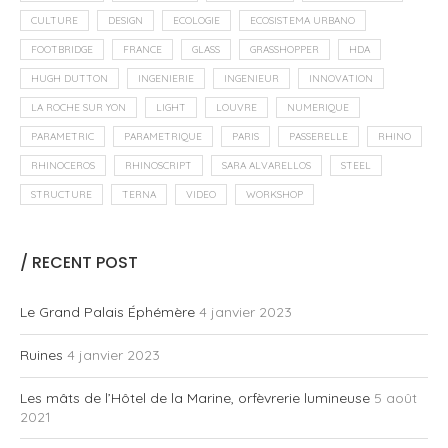
CULTURE
DESIGN
ECOLOGIE
ECOSISTEMA URBANO
FOOTBRIDGE
FRANCE
GLASS
GRASSHOPPER
HDA
HUGH DUTTON
INGENIERIE
INGENIEUR
INNOVATION
LA ROCHE SUR YON
LIGHT
LOUVRE
NUMERIQUE
PARAMETRIC
PARAMETRIQUE
PARIS
PASSERELLE
RHINO
RHINOCEROS
RHINOSCRIPT
SARA ALVARELLOS
STEEL
STRUCTURE
TERNA
VIDEO
WORKSHOP
/ RECENT POST
Le Grand Palais Éphémère
4 janvier 2023
Ruines
4 janvier 2023
Les mâts de l’Hôtel de la Marine, orfèvrerie lumineuse
5 août
2021