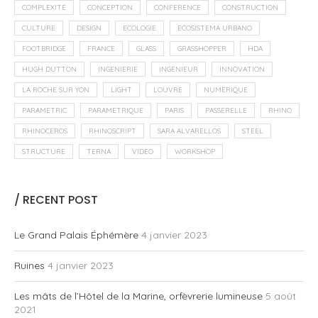
COMPLEXITÉ
CONCEPTION
CONFERENCE
CONSTRUCTION
CULTURE
DESIGN
ECOLOGIE
ECOSISTEMA URBANO
FOOTBRIDGE
FRANCE
GLASS
GRASSHOPPER
HDA
HUGH DUTTON
INGENIERIE
INGENIEUR
INNOVATION
LA ROCHE SUR YON
LIGHT
LOUVRE
NUMERIQUE
PARAMETRIC
PARAMETRIQUE
PARIS
PASSERELLE
RHINO
RHINOCEROS
RHINOSCRIPT
SARA ALVARELLOS
STEEL
STRUCTURE
TERNA
VIDEO
WORKSHOP
/ RECENT POST
Le Grand Palais Éphémère
4 janvier 2023
Ruines
4 janvier 2023
Les mâts de l’Hôtel de la Marine, orfèvrerie lumineuse
5 août
2021