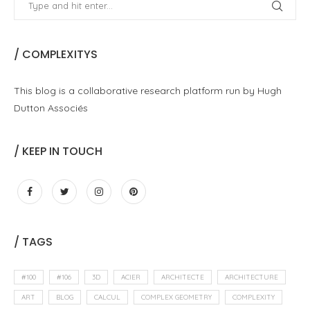
/ COMPLEXITYS
This blog is a collaborative research platform run by Hugh
Dutton Associés
/ KEEP IN TOUCH
/ TAGS
#100
#106
3D
ACIER
ARCHITECTE
ARCHITECTURE
ART
BLOG
CALCUL
COMPLEX GEOMETRY
COMPLEXITY