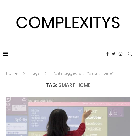
Home
Tags
Posts tagged with "smart home"
TAG:
SMART HOME