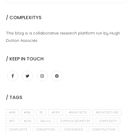
/ COMPLEXITYS
This blog is a collaborative research platform run by Hugh
Dutton Associés
/ KEEP IN TOUCH
/ TAGS
#100
#106
3D
ACIER
ARCHITECTE
ARCHITECTURE
ART
BLOG
CALCUL
COMPLEX GEOMETRY
COMPLEXITY
COMPLEXITÉ
CONCEPTION
CONFERENCE
CONSTRUCTION