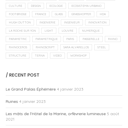
CULTURE
DESIGN
ECOLOGIE
ECOSISTEMA URBANO
FOOTBRIDGE
FRANCE
GLASS
GRASSHOPPER
HDA
HUGH DUTTON
INGENIERIE
INGENIEUR
INNOVATION
LA ROCHE SUR YON
LIGHT
LOUVRE
NUMERIQUE
PARAMETRIC
PARAMETRIQUE
PARIS
PASSERELLE
RHINO
RHINOCEROS
RHINOSCRIPT
SARA ALVARELLOS
STEEL
STRUCTURE
TERNA
VIDEO
WORKSHOP
/ RECENT POST
Le Grand Palais Éphémère
4 janvier 2023
Ruines
4 janvier 2023
Les mâts de l’Hôtel de la Marine, orfèvrerie lumineuse
5 août
2021