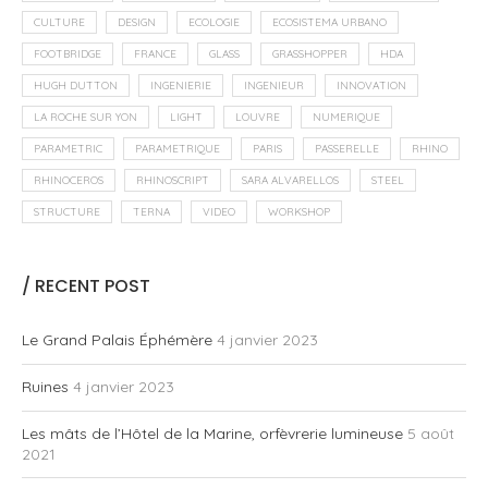
CULTURE
DESIGN
ECOLOGIE
ECOSISTEMA URBANO
FOOTBRIDGE
FRANCE
GLASS
GRASSHOPPER
HDA
HUGH DUTTON
INGENIERIE
INGENIEUR
INNOVATION
LA ROCHE SUR YON
LIGHT
LOUVRE
NUMERIQUE
PARAMETRIC
PARAMETRIQUE
PARIS
PASSERELLE
RHINO
RHINOCEROS
RHINOSCRIPT
SARA ALVARELLOS
STEEL
STRUCTURE
TERNA
VIDEO
WORKSHOP
/ RECENT POST
Le Grand Palais Éphémère
4 janvier 2023
Ruines
4 janvier 2023
Les mâts de l’Hôtel de la Marine, orfèvrerie lumineuse
5 août
2021