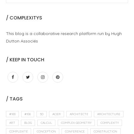
/ COMPLEXITYS
This blog is a collaborative research platform run by Hugh
Dutton Associés
/ KEEP IN TOUCH
/ TAGS
#100
#106
3D
ACIER
ARCHITECTE
ARCHITECTURE
ART
BLOG
CALCUL
COMPLEX GEOMETRY
COMPLEXITY
COMPLEXITÉ
CONCEPTION
CONFERENCE
CONSTRUCTION