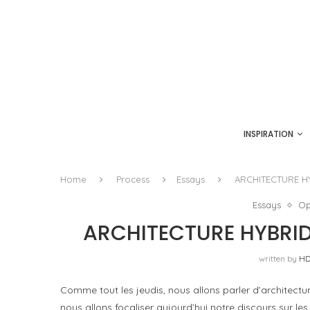
INSPIRATION
Home
Process
Essays
ARCHITECTURE HY
Essays
Op
ARCHITECTURE HYBRIDE
written by
HD
Comme tout les jeudis, nous allons parler d’architectu
nous allons focaliser aujourd’hui notre discours sur le