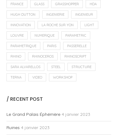
FRANCE
GLASS
GRASSHOPPER
HDA
HUGH DUTTON
INGENIERIE
INGENIEUR
INNOVATION
LA ROCHE SUR YON
LIGHT
LOUVRE
NUMERIQUE
PARAMETRIC
PARAMETRIQUE
PARIS
PASSERELLE
RHINO
RHINOCEROS
RHINOSCRIPT
SARA ALVARELLOS
STEEL
STRUCTURE
TERNA
VIDEO
WORKSHOP
/ RECENT POST
Le Grand Palais Éphémère
4 janvier 2023
Ruines
4 janvier 2023