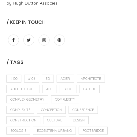
by Hugh Dutton Associés
/ KEEP IN TOUCH
/ TAGS
#100
#106
3D
ACIER
ARCHITECTE
ARCHITECTURE
ART
BLOG
CALCUL
COMPLEX GEOMETRY
COMPLEXITY
COMPLEXITÉ
CONCEPTION
CONFERENCE
CONSTRUCTION
CULTURE
DESIGN
ECOLOGIE
ECOSISTEMA URBANO
FOOTBRIDGE