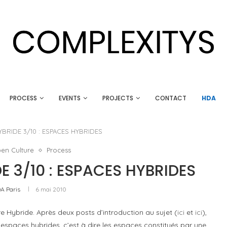
PROCESS
EVENTS
PROJECTS
CONTACT
HDA
BRIDE 3/10 : ESPACES HYBRIDES
en Culture
Process
 3/10 : ESPACES HYBRIDES
A Paris
6 mai 2010
re Hybride. Après deux posts d’introduction au sujet (
ici
et
ici
),
s espaces hybrides, c’est à dire les espaces constitués par une