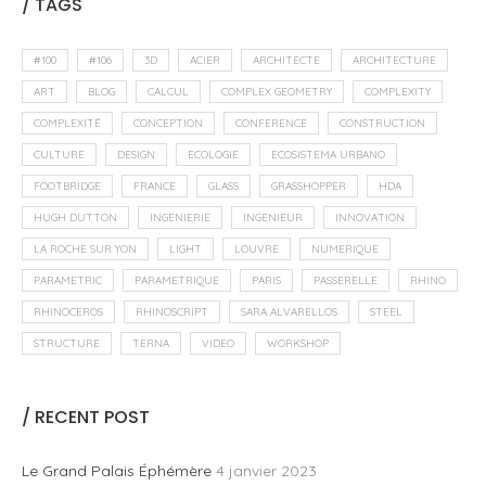
/ TAGS
#100
#106
3D
ACIER
ARCHITECTE
ARCHITECTURE
ART
BLOG
CALCUL
COMPLEX GEOMETRY
COMPLEXITY
COMPLEXITÉ
CONCEPTION
CONFERENCE
CONSTRUCTION
CULTURE
DESIGN
ECOLOGIE
ECOSISTEMA URBANO
FOOTBRIDGE
FRANCE
GLASS
GRASSHOPPER
HDA
HUGH DUTTON
INGENIERIE
INGENIEUR
INNOVATION
LA ROCHE SUR YON
LIGHT
LOUVRE
NUMERIQUE
PARAMETRIC
PARAMETRIQUE
PARIS
PASSERELLE
RHINO
RHINOCEROS
RHINOSCRIPT
SARA ALVARELLOS
STEEL
STRUCTURE
TERNA
VIDEO
WORKSHOP
/ RECENT POST
Le Grand Palais Éphémère
4 janvier 2023