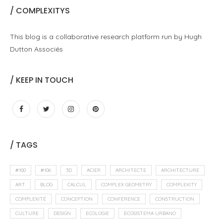
/ COMPLEXITYS
This blog is a collaborative research platform run by Hugh
Dutton Associés
/ KEEP IN TOUCH
/ TAGS
#100
#106
3D
ACIER
ARCHITECTE
ARCHITECTURE
ART
BLOG
CALCUL
COMPLEX GEOMETRY
COMPLEXITY
COMPLEXITÉ
CONCEPTION
CONFERENCE
CONSTRUCTION
CULTURE
DESIGN
ECOLOGIE
ECOSISTEMA URBANO