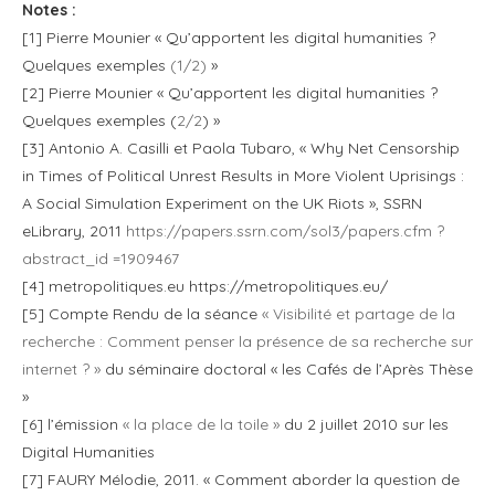
Notes :
[1] Pierre Mounier « Qu’apportent les digital humanities ?
Quelques exemples
(1/2)
»
[2] Pierre Mounier « Qu’apportent les digital humanities ?
Quelques exemples (
2/2
) »
[3] Antonio A. Casilli et Paola Tubaro, « Why Net Censorship
in Times of Political Unrest Results in More Violent Uprisings :
A Social Simulation Experiment on the UK Riots », SSRN
eLibrary, 2011
https://papers.ssrn.com/sol3/papers.cfm ?
abstract_id =1909467
[4] metropolitiques.eu https://metropolitiques.eu/
[5] Compte Rendu de la séance
« Visibilité et partage de la
recherche : Comment penser la présence de sa recherche sur
internet ? »
du séminaire doctoral « les Cafés de l’Après Thèse
»
[6] l’émission
« la place de la toile »
du 2 juillet 2010 sur les
Digital Humanities
[7] FAURY Mélodie, 2011. « Comment aborder la question de