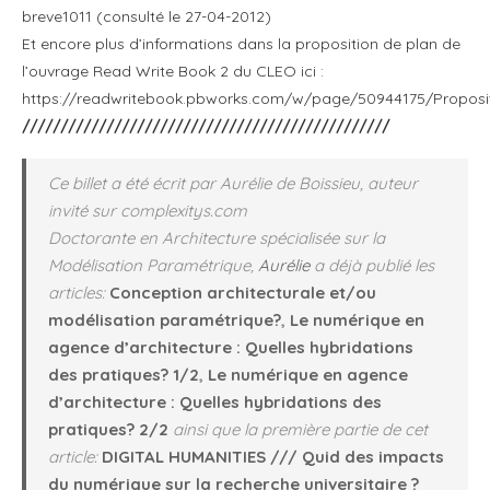
breve1011 (consulté le 27-04-2012)
Et encore plus d’informations dans la proposition de plan de
l’ouvrage Read Write Book 2 du CLEO ici :
https://readwritebook.pbworks.com/w/page/50944175/Propos
////////////////////////////////////////////////
Ce billet a été écrit par Aurélie de Boissieu, auteur
invité sur complexitys.com
Doctorante en Architecture spécialisée sur la
Modélisation Paramétrique,
Aurélie
a déjà publié les
articles:
Conception architecturale et/ou
modélisation paramétrique?
,
Le numérique en
agence d’architecture : Quelles hybridations
des pratiques? 1/2
,
Le numérique en agence
d’architecture : Quelles hybridations des
pratiques? 2/2
ainsi que la première partie de cet
article:
DIGITAL HUMANITIES /// Quid des impacts
du numérique sur la recherche universitaire ?