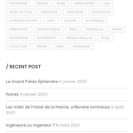
FOOTBRIDGE
FRANCE
GLASS
GRASSHOPPER
HDA
HUGH DUTTON
INGENIERIE
INGENIEUR
INNOVATION
LA ROCHE SUR YON
LIGHT
LOUVRE
NUMERIQUE
PARAMETRIC
PARAMETRIQUE
PARIS
PASSERELLE
RHINO
RHINOCEROS
RHINOSCRIPT
SARA ALVARELLOS
STEEL
STRUCTURE
TERNA
VIDEO
WORKSHOP
/ RECENT POST
Le Grand Palais Éphémère
4 janvier 2023
Ruines
4 janvier 2023
Les mâts de l’Hôtel de la Marine, orfèvrerie lumineuse
5 août
2021
Ingénieure ou ingénieur ?
8 mars 2021