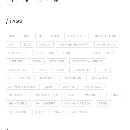
/ TAGS
#100
#106
3D
ACIER
ARCHITECTE
ARCHITECTURE
ART
BLOG
CALCUL
COMPLEX GEOMETRY
COMPLEXITY
COMPLEXITÉ
CONCEPTION
CONFERENCE
CONSTRUCTION
CULTURE
DESIGN
ECOLOGIE
ECOSISTEMA URBANO
FOOTBRIDGE
FRANCE
GLASS
GRASSHOPPER
HDA
HUGH DUTTON
INGENIERIE
INGENIEUR
INNOVATION
LA ROCHE SUR YON
LIGHT
LOUVRE
NUMERIQUE
PARAMETRIC
PARAMETRIQUE
PARIS
PASSERELLE
RHINO
RHINOCEROS
RHINOSCRIPT
SARA ALVARELLOS
STEEL
STRUCTURE
TERNA
VIDEO
WORKSHOP