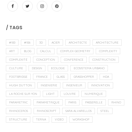
/ TAGS
#100
#106
3D
ACIER
ARCHITECTE
ARCHITECTURE
ART
BLOG
CALCUL
COMPLEX GEOMETRY
COMPLEXITY
COMPLEXITÉ
CONCEPTION
CONFERENCE
CONSTRUCTION
CULTURE
DESIGN
ECOLOGIE
ECOSISTEMA URBANO
FOOTBRIDGE
FRANCE
GLASS
GRASSHOPPER
HDA
HUGH DUTTON
INGENIERIE
INGENIEUR
INNOVATION
LA ROCHE SUR YON
LIGHT
LOUVRE
NUMERIQUE
PARAMETRIC
PARAMETRIQUE
PARIS
PASSERELLE
RHINO
RHINOCEROS
RHINOSCRIPT
SARA ALVARELLOS
STEEL
STRUCTURE
TERNA
VIDEO
WORKSHOP