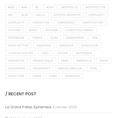
#100
#106
3D
ACIER
ARCHITECTE
ARCHITECTURE
ART
BLOG
CALCUL
COMPLEX GEOMETRY
COMPLEXITY
COMPLEXITÉ
CONCEPTION
CONFERENCE
CONSTRUCTION
CULTURE
DESIGN
ECOLOGIE
ECOSISTEMA URBANO
FOOTBRIDGE
FRANCE
GLASS
GRASSHOPPER
HDA
HUGH DUTTON
INGENIERIE
INGENIEUR
INNOVATION
LA ROCHE SUR YON
LIGHT
LOUVRE
NUMERIQUE
PARAMETRIC
PARAMETRIQUE
PARIS
PASSERELLE
RHINO
RHINOCEROS
RHINOSCRIPT
SARA ALVARELLOS
STEEL
STRUCTURE
TERNA
VIDEO
WORKSHOP
/ RECENT POST
Le Grand Palais Éphémère
4 janvier 2023