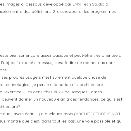
 des images ci-dessous développé par
LMN Tech Studio
à
nexion entre des définitions Grasshopper et les programmes
 reste bien sur encore assez basique et peut-être très orientée à
sur l’objectif exposé ci-dessus, c’est à dire de donner aux non-
ons.
de ses propres usagers n’est surement quelque chose de
es technologies; je pense à la notion d’
« architecture
 à l’exercice
« Les gens chez eux »
de Jacques Famery.
es peuvent donner un nouveau élan à ces tendances; ce qui s’est
chitecture?
que j’avais écrit il y a quelques mois (
ARCHITECTURE IS NOT
sus montre que c’est, dans tout les cas, une voie possible et qui