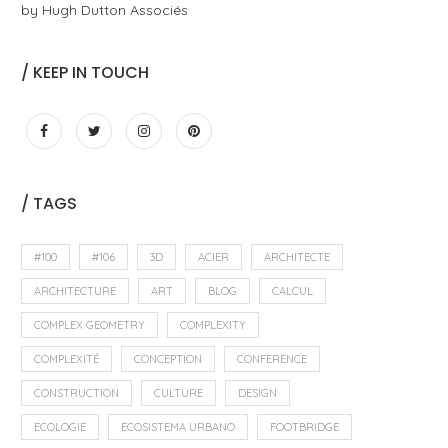
by Hugh Dutton Associés
/ KEEP IN TOUCH
/ TAGS
#100
#106
3D
ACIER
ARCHITECTE
ARCHITECTURE
ART
BLOG
CALCUL
COMPLEX GEOMETRY
COMPLEXITY
COMPLEXITÉ
CONCEPTION
CONFERENCE
CONSTRUCTION
CULTURE
DESIGN
ECOLOGIE
ECOSISTEMA URBANO
FOOTBRIDGE