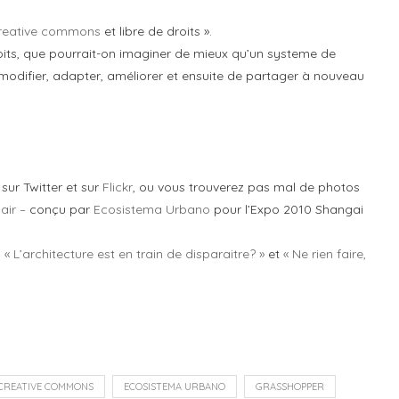
reative commons
et libre de droits ».
droits, que pourrait-on imaginer de mieux qu’un systeme de
modifier, adapter, améliorer et ensuite de partager à nouveau
sur Twitter et sur
Flickr
, ou vous trouverez pas mal de photos
air –
conçu par
Ecosistema Urbano
pour l’Expo 2010 Shangai
s
« L’architecture est en train de disparaitre? »
et
« Ne rien faire,
CREATIVE COMMONS
ECOSISTEMA URBANO
GRASSHOPPER