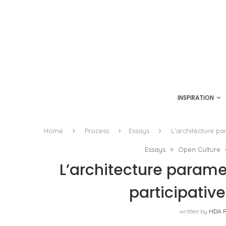
INSPIRATION
Home
Process
Essays
L’architecture pa
Essays
Open Culture
L’architecture parame
participative
written by
HDA P