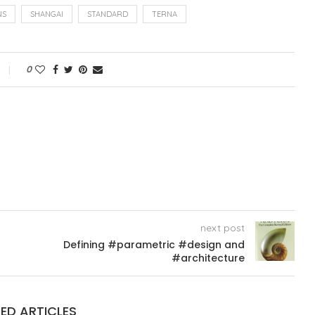
NS
SHANGAI
STANDARD
TERNA
0
next post
Defining #parametric #design and
#architecture
ED ARTICLES