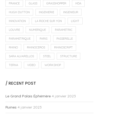
FRANCE
GLASS
GRASSHOPPER
HDA
HUGH DUTTON
INGENIERIE
INGENIEUR
INNOVATION
LA ROCHE SUR YON
LIGHT
LOUVRE
NUMERIQUE
PARAMETRIC
PARAMETRIQUE
PARIS
PASSERELLE
RHINO
RHINOCEROS
RHINOSCRIPT
SARA ALVARELLOS
STEEL
STRUCTURE
TERNA
VIDEO
WORKSHOP
/ RECENT POST
Le Grand Palais Éphémère
4 janvier 2023
Ruines
4 janvier 2023