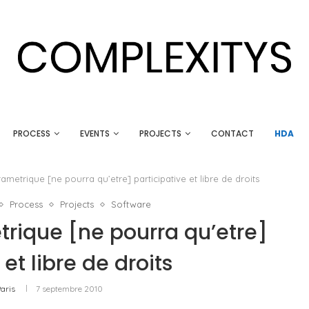
PROCESS
EVENTS
PROJECTS
CONTACT
HDA
rametrique [ne pourra qu’etre] participative et libre de droits
Process
Projects
Software
trique [ne pourra qu’etre]
 et libre de droits
aris
7 septembre 2010